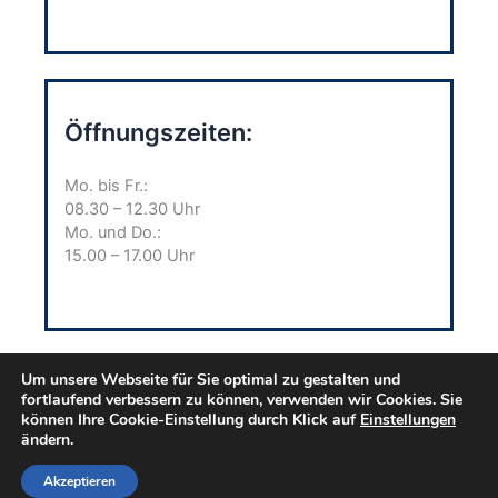
Öffnungszeiten:
Mo. bis Fr.:
08.30 – 12.30 Uhr
Mo. und Do.:
15.00 – 17.00 Uhr
Um unsere Webseite für Sie optimal zu gestalten und
fortlaufend verbessern zu können, verwenden wir Cookies. Sie
können Ihre Cookie-Einstellung durch Klick auf
Einstellungen
Volkshochschulen in Dithmarschen e.V. · Süderstraße
ändern.
16 · 25704 Meldorf
Akzeptieren