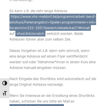
So kann z.B. die sehr lange Adresse
https://www.vhs-meldorf.de/programm/arbeit-beruf-
edv/kurs/Ferienangebot+Spiele+programmieren+mit+
Scratch/nr/222-2057/bereich/details/kat/7/#inhalt
auf
vhsd.link/scratch
verkürzt werden. Beide
Adressen führen aber zum selben Ziel.
Dieses Vorgehen ist z.B. dann sehr sinnvoll, wenn
eine lange Adresse auf einem Flyer veröffentlicht
werden soll oder Teilnehmer*innen in einem Kurs eine
Adresse manuell eingeben müssen.
Nach Eingabe des Shortlinks wird automatisch auf die
Umschalten auf hohe Kontraste
lange Original-Adresse verzweigt.
Schrift vergrößern
Wenn Sie Interesse an der Erstellung eines Shortlinks
haben, schicken Sie uns bitte ein Mail an