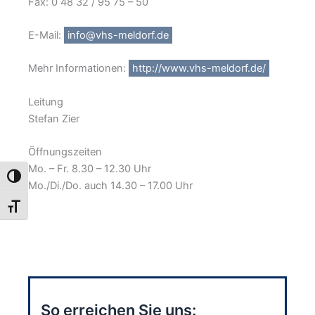
Fax: 0 48 32 / 95 75 – 50
E-Mail:
info@vhs-meldorf.de
Mehr Informationen:
http://www.vhs-meldorf.de/
Leitung
Stefan Zier
Öffnungszeiten
Mo. – Fr. 8.30 – 12.30 Uhr
Umschalten auf hohe Kontraste
Mo./Di./Do. auch 14.30 – 17.00 Uhr
Schrift vergrößern
So erreichen Sie uns: