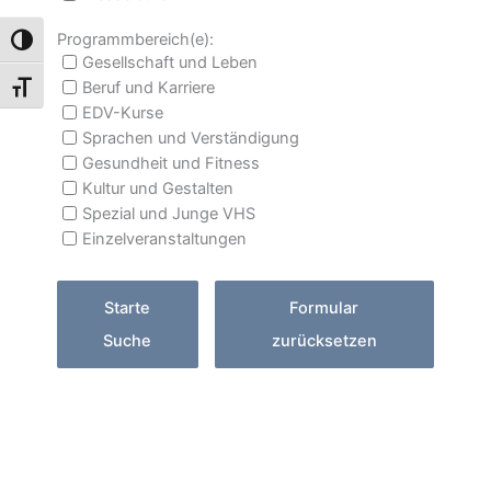
Programmbereich(e):
Umschalten auf hohe Kontraste
Gesellschaft und Leben
Beruf und Karriere
Schrift vergrößern
EDV-Kurse
Sprachen und Verständigung
Gesundheit und Fitness
Kultur und Gestalten
Spezial und Junge VHS
Einzelveranstaltungen
Starte
Formular
Suche
zurücksetzen