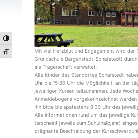
Umschalten auf hohe Kontraste
Mit viel Herzblut und Engagement wird der
Schrift vergrößern
Grundschule Bargenstedt-Schafstedt) durch 
als Trägerschaft verwaltet.
Alle Kinder des Standortes Schafstedt habe
Uhr bis 15:30 Uhr die Möglichkeit, an der 
jeweiligen Kursen teilzunehmen. Jede Woche 
Anmeldebogens vorgekennzeichnet werden k
ihn bitte bis spätestens 8:30 Uhr des jeweili
Alle Informationen rund um das jeweilige K
(erscheint jeweils zum Schulhalbjahr) einge
prägnante Beschreibung der Kursschwerpun